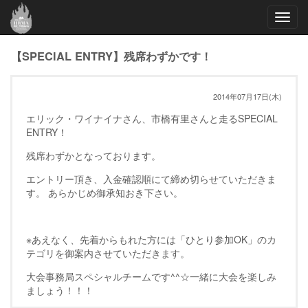
Toggl
navig
【SPECIAL ENTRY】残席わずかです！
2014年07月17日(木)
エリック・ワイナイナさん、市橋有里さんと走るSPECIAL
ENTRY！
残席わずかとなっております。
エントリー頂き、入金確認順にて締め切らせていただきま
す。 あらかじめ御承知おき下さい。
※あえなく、先着からもれた方には「ひとり参加OK」のカ
テゴリを御案内させていただきます。
大会事務局スペシャルチームです^^☆一緒に大会を楽しみ
ましょう！！！